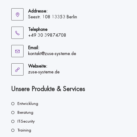
Addresse:
Seestr. 108 13353 Berlin
Telephone
+49 30 39874708
Email:
Opens
kontakt@zuse-systeme.de
in
your
Webseite:
application
zuse-systeme.de
Unsere Produkte & Services
Opens
Entwicklung
in
Opens
Beratung
a
in
Opens
IT-Security
new
a
in
Opens
Training
tab
new
a